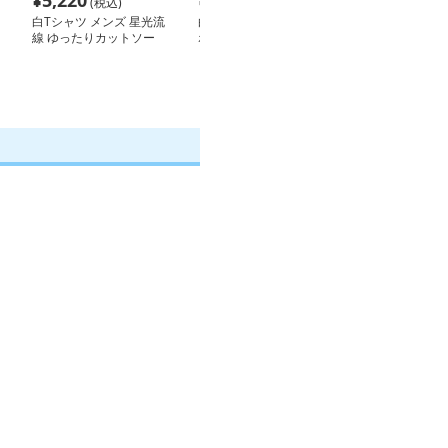
¥
5,220
¥
6,100
¥
8,200
(税込)
(税込)
(税込
白Tシャツ メンズ 星光流
白Tシャツ レディース ス
白Tシャツ レデ
線 ゆったりカットソー
ポーティ爽快ラインデザ
ンプル幸運メッ
イン
袖