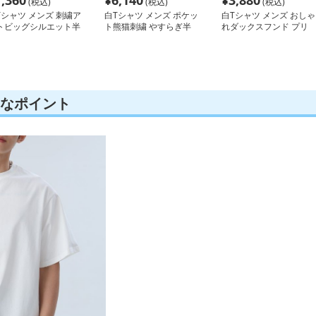
7,360
¥
6,140
¥
3,880
(税込)
(税込)
(税込)
Tシャツ メンズ 刺繍ア
白Tシャツ メンズ ポケッ
白Tシャツ メンズ おしゃ
トビッグシルエット半
ト熊猫刺繍 やすらぎ半
れダックスフンド プリ
袖
ント半袖
切なポイント