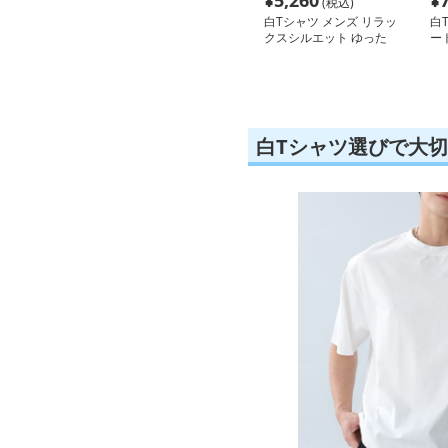
¥
5,260
¥
(税込)
白Tシャツ メンズ リラッ
白
クスシルエット ゆった
ー
りティー
袖
白Tシャツ選びで大