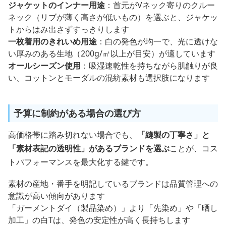
ジャケットのインナー用途
：首元がVネック寄りのクルー
ネック（リブが薄く高さが低いもの）を選ぶと、ジャケッ
トからはみ出さずすっきりします
一枚着用のきれいめ用途
：白の発色が均一で、光に透けな
い厚みのある生地（200g/㎡以上が目安）が適しています
オールシーズン使用
：吸湿速乾性を持ちながら肌触りが良
い、コットンとモーダルの混紡素材も選択肢になります
予算に制約がある場合の選び方
高価格帯に踏み切れない場合でも、
「縫製の丁寧さ」と
「素材表記の透明性」があるブランドを選ぶ
ことが、コス
トパフォーマンスを最大化する鍵です。
素材の産地・番手を明記しているブランドは品質管理への
意識が高い傾向があります
「ガーメントダイ（製品染め）」より「先染め」や「晒し
加工」の白Tは、発色の安定性が高く長持ちします