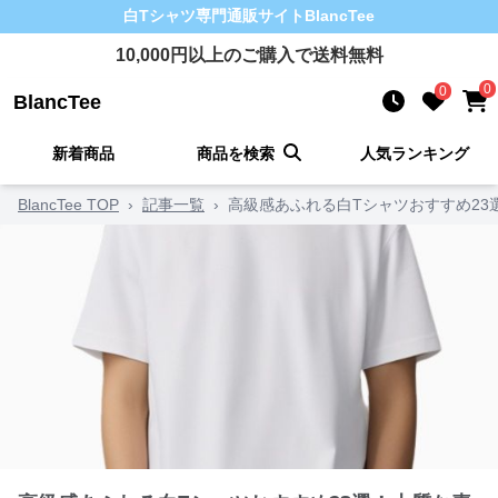
白Tシャツ
専門通販サイト
BlancTee
10,000
円以上のご購入で送料無料
0
0
BlancTee
新着商品
商品を検索
人気ランキング
BlancTee TOP
›
記事一覧
›
高級感あふれる白Tシャツおすすめ2