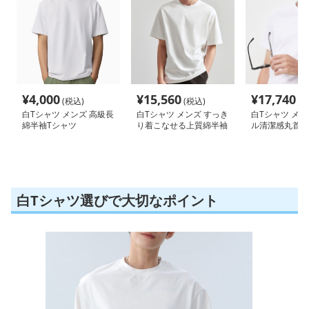
¥
4,000
¥
15,560
¥
17,740
(税込)
(税込)
(税
白Tシャツ メンズ 高級長
白Tシャツ メンズ すっき
白Tシャツ メン
綿半袖Tシャツ
り着こなせる上質綿半袖
ル清潔感丸首半
白Tシャツ選びで大切なポイント