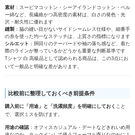
素材
：スーピマコットン・シーアイランドコットン・ペル
ー綿など、長繊維かつ高密度の素材は、白さの発色・光
沢・耐久性に優れます
縫製
：脇の縫い目がないサイドシームレス仕様や、細番手
の糸を使った均一なステッチは、上質さの指標になります
シルエット
：胴回りのテーパードや袖の落ち感など、着た
際のラインが整っているかどうかも重要な判断基準です
Tシャツ 白 高級品として認められる商品は、この3点にお
いて一般品と明確な差があります。
比較前に整理しておくべき前提条件
購入前に「用途」と「洗濯頻度」を明確にしておく
こと
で、選択ミスを防げます。
用途の確認
：オフィスカジュアル・デートなどきれいめ用
途なのか、タックインして使うフォーマル寄りなのかによ