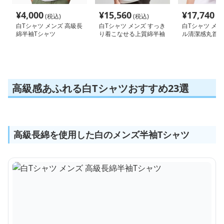
¥
4,000
¥
15,560
¥
17,740
(税込)
(税込)
(税
白Tシャツ メンズ 高級長
白Tシャツ メンズ すっき
白Tシャツ メン
綿半袖Tシャツ
り着こなせる上質綿半袖
ル清潔感丸首半
高級感あふれる白Tシャツおすすめ23選
高級長綿を使用した白のメンズ半袖Tシャツ