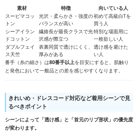
素材
特徴
向いている人
スーピマコッ
光沢・柔らかさ・強度の
初めて高級白Tを
トン
バランスが高い
買う人
シーアイラン
繊維長が最長クラスで光
特別な場面用に
ドコットン
沢感が際立つ
一枚欲しい人
ダブルフェイ
表裏同質で透けにくく、
透け感を避けた
ス天竺
厚みがある
い人
番手（糸の細さ）は
80番手以上
を目安にすると、肌触り
と発色において一般品との差を感じやすくなります。
きれいめ・ドレスコード対応など着用シーンで見
るべきポイント
シーンによって「透け感」と「首元のリブ形状」の優先度
が変わります。