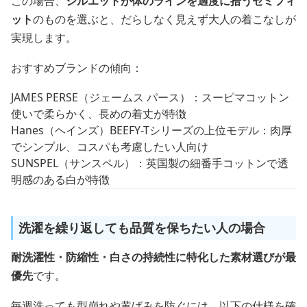
この場合、
シルエットが体のラインを適度に拾うセミフィ
ット
のものを選ぶと、だらしなく見えず大人の着こなしが
実現します。
おすすめブランドの傾向：
JAMES PERSE（ジェームス パース）：スーピマコットン
使いで柔らかく、長めの着丈が特徴
Hanes（ヘインズ）BEEFY-Tシリーズの上位モデル：肉厚
でシンプル、コスパも考慮したい人向け
SUNSPEL（サンスペル）：英国製の細番手コットンで透
明感のある白が特徴
洗濯を繰り返しても品質を保ちたい人の場合
耐洗濯性・防縮性・白さの持続性に特化した素材選びが最
優先
です。
毎週洗っても型崩れや黄ばみを防ぐには、以下の仕様を確