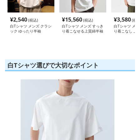
¥
2,540
¥
15,560
¥
3,580
(税込)
(税込)
(税込
白Tシャツ メンズ クラシ
白Tシャツ メンズ すっき
白Tシャツ メン
ック ゆったり半袖
り着こなせる上質綿半袖
り着こなし 上
半袖
白Tシャツ選びで大切なポイント