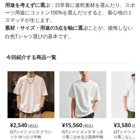
用途を考えずに選ぶ
：日常着に速乾素材を選んだり、スポ
ーツ用途にコットン100%を選んだりすると、着心地のミ
スマッチが生じます。
素材・サイズ・用途の3点を軸に選ぶ
ことが、後悔しない
白色Tシャツ選びの基本です。
今回紹介する商品一覧
¥
2,540
¥
15,560
¥
3,580
(税込)
(税込)
(税込
白Tシャツ メンズ クラシ
白Tシャツ メンズ すっき
白Tシャツ メン
ック ゆったり半袖
り着こなせる上質綿半袖
り着こなし 上