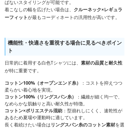
ばないスタイリングが可能です。
着こなしの幅を広げたい場合は、
クルーネック×レギュラ
ーフィット
が最もコーディネートの汎用性が高いです。
機能性・快適さを重視する場合に見るべきポイン
ト
日常的に着用する白色Tシャツには、
素材の品質と耐久性
が特に重要です。
コットン100%（オープンエンド糸）
：コストを抑えつつ
柔らかい着心地を実現。
コットン100%（リングスパン糸）
：繊維が細く均一で、
なめらかな肌触りと高い耐久性が特徴。
コットン×ポリエステル混紡
：型崩れしにくく、速乾性が
あるため夏場や運動時に適しています。
長く着続けたい場合は
リングスパン糸のコットン素材
を選