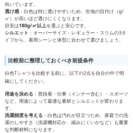
向いています。
透け感
：白色は特に透けやすいため、生地の目付け（g/
㎡）が高いほど透けにくくなります。
目安は
180g/㎡以上
を選ぶと安心です。
シルエット
：オーバーサイズ・レギュラー・スリムの3タ
イプから、着用シーンと体型に合わせて選びましょう。
比較前に整理しておくべき前提条件
白色Tシャツを比較する前に、以下の2点を自分の中で明
確にしてください。
用途を決める
：普段着・仕事（インナー含む）・スポーツ
など、用途によって最適な素材とシルエットが変わりま
す。
洗濯頻度を考える
：白色は汚れが目立つため、家庭での洗
濯のしやすさ（洗濯機対応か、縮みにくいかなど）も重要
な判断材料になります。