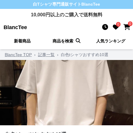
白Tシャツ
専門通販サイト
BlancTee
10,000
円以上のご購入で送料無料
0
0
BlancTee
新着商品
商品を検索
人気ランキング
BlancTee TOP
›
記事一覧
›
白色tシャツおすすめ10選