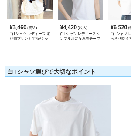
¥
3,460
¥
4,420
¥
6,520
(税込)
(税込)
(税込
白Tシャツ レディース 遊
白Tシャツ レディース シ
白Tシャツ レデ
び猫プリント半袖Vネッ
ンプル清楚な鹿モチーフ
っきり映える 
クトップス
半袖
ク
白Tシャツ選びで大切なポイント