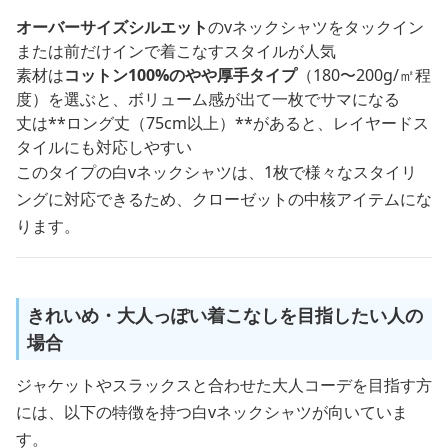
オーバーサイズシルエット
のvネックシャツをタックイン
または前だけインで着こなすスタイルが人気
素材は
コットン100%のやや厚手タイプ
（180〜200g/㎡程
度）を選ぶと、ボリューム感が出て一枚でサマになる
丈は**ロング丈（75cm以上）**があると、レイヤードス
タイルにも対応しやすい
このタイプの白vネックシャツは、1枚で様々なスタイリ
ングに対応できるため、クローゼットの中核アイテムにな
ります。
きれいめ・大人っぽい着こなしを目指したい人の
場合
ジャケットやスラックスと合わせた大人コーデを目指す方
には、以下の特徴を持つ白vネックシャツが向いていま
す。