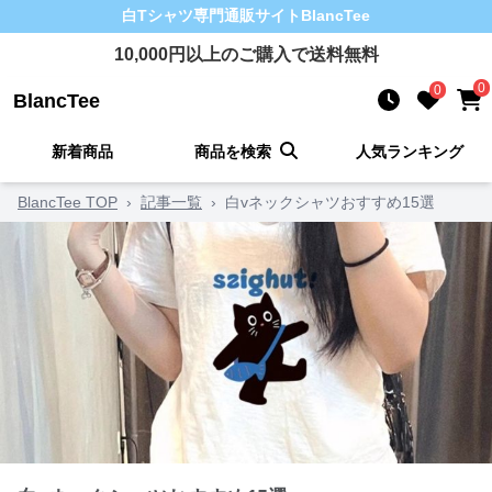
白Tシャツ
専門通販サイト
BlancTee
10,000
円以上のご購入で送料無料
0
0
BlancTee
新着商品
商品を検索
人気ランキング
BlancTee TOP
›
記事一覧
›
白vネックシャツおすすめ15選