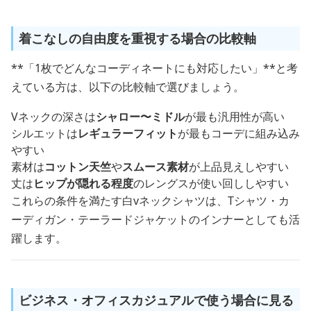
着こなしの自由度を重視する場合の比較軸
**「1枚でどんなコーディネートにも対応したい」**と考
えている方は、以下の比較軸で選びましょう。
Vネックの深さは
シャロー〜ミドル
が最も汎用性が高い
シルエットは
レギュラーフィット
が最もコーデに組み込み
やすい
素材は
コットン天竺
や
スムース素材
が上品見えしやすい
丈は
ヒップが隠れる程度
のレングスが使い回ししやすい
これらの条件を満たす白vネックシャツは、Tシャツ・カ
ーディガン・テーラードジャケットのインナーとしても活
躍します。
ビジネス・オフィスカジュアルで使う場合に見る