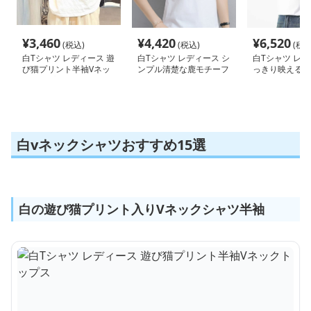
¥
3,460
¥
4,420
¥
6,520
(税込)
(税込)
(税込
白Tシャツ レディース 遊
白Tシャツ レディース シ
白Tシャツ レデ
び猫プリント半袖Vネッ
ンプル清楚な鹿モチーフ
っきり映える 
クトップス
半袖
ク
白vネックシャツおすすめ15選
白の遊び猫プリント入りVネックシャツ半袖