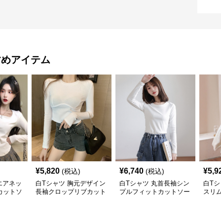
すめアイテム
¥
5,820
¥
6,740
¥
5,9
(税込)
(税込)
エアネッ
白Tシャツ 胸元デザイン
白Tシャツ 丸首長袖シン
白Tシ
カットソ
長袖クロップリブカット
プルフィットカットソー
スリ
ソー
トソ