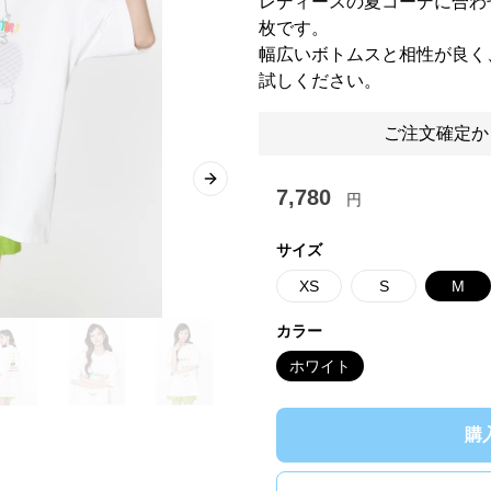
レディースの夏コーデに合わ
枚です。
幅広いボトムスと相性が良く
試しください。
ご注文確定か
Next slide
7,780
円
サイズ
XS
S
M
カラー
ホワイト
購