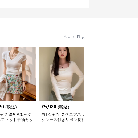
もっと見る
20
¥
5,920
¥
5,050
(税込)
(税込)
(税込)
ャツ 深めVネック
白Tシャツ スクエアネッ
白Tシャツ 肩見せリブニ
ムフィット半袖カッ
クレース付きリボン長袖
ット長袖フロントボタン
ー
カットソー
トップス