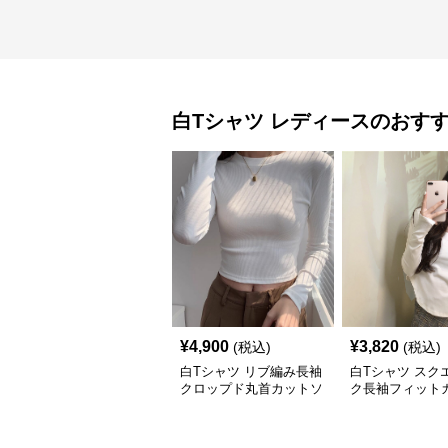
白Tシャツ
レディース
のおす
¥
4,900
¥
3,820
(税込)
(税込)
白Tシャツ リブ編み長袖
白Tシャツ スク
クロップド丸首カットソ
ク長袖フィット
ー
ー