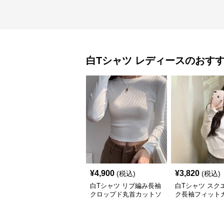
白Tシャツ
レディース
のおす
¥
4,900
¥
3,820
(税込)
(税込)
白Tシャツ リブ編み長袖
白Tシャツ スク
クロップド丸首カットソ
ク長袖フィット
ー
ー