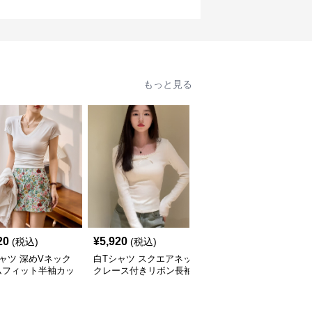
もっと見る
20
¥
5,920
¥
5,050
(税込)
(税込)
(税込)
ャツ 深めVネック
白Tシャツ スクエアネッ
白Tシャツ 肩見せリブニ
ムフィット半袖カッ
クレース付きリボン長袖
ット長袖フロントボタン
ー
カットソー
トップス