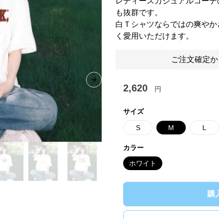
レディースカジュアルコーデ
も抜群です。
白Ｔシャツならではの爽やか
く愛用いただけます。
ご注文確定か
Next slide
2,620
円
サイズ
S
M
L
カラー
ホワイト
購