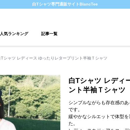
白Tシャツ
専門通販サイト
BlancTee
人気ランキング
記事一覧
白Tシャツ レディース ゆったりレタープリント半袖Ｔシャツ
白Tシャツ レディ
ント半袖Ｔシャツ
シンプルながらも存在感のあ
です。
緩やかなシルエットで体型を
た。