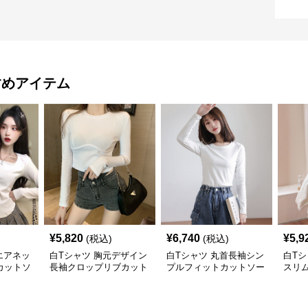
すめアイテム
¥
5,820
¥
6,740
¥
5,9
(税込)
(税込)
エアネッ
白Tシャツ 胸元デザイン
白Tシャツ 丸首長袖シン
白Tシ
カットソ
長袖クロップリブカット
プルフィットカットソー
スリ
ソー
トソ