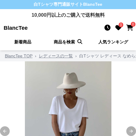
白Tシャツ
専門通販サイト
BlancTee
10,000
円以上のご購入で送料無料
0
0
BlancTee
新着商品
商品を検索
人気ランキング
BlancTee TOP
›
レディースの一覧
›
白Tシャツ レディース なめ
Previous slide
Ne