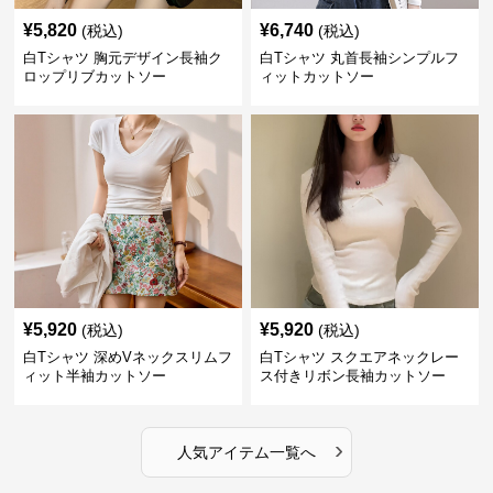
¥
5,820
¥
6,740
(税込)
(税込)
白Tシャツ 胸元デザイン長袖ク
白Tシャツ 丸首長袖シンプルフ
ロップリブカットソー
ィットカットソー
¥
5,920
¥
5,920
(税込)
(税込)
白Tシャツ 深めVネックスリムフ
白Tシャツ スクエアネックレー
ィット半袖カットソー
ス付きリボン長袖カットソー
›
人気アイテム一覧へ