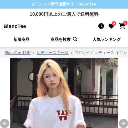
白Tシャツ
専門通販サイト
BlancTee
10,000
円以上のご購入で送料無料
0
0
BlancTee
新着商品
商品を検索
人気ランキング
BlancTee TOP
›
レディースの一覧
›
白Tシャツ レディース イニ
Previous slide
Ne