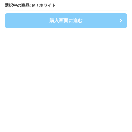
選択中の商品: M / ホワイト
選択中の商品: M / ホワイト
購入画面に進む
購入画面に進む
BlancTee
について
会社概要
利用規約