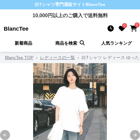
白Tシャツ
専門通販サイト
BlancTee
10,000
円以上のご購入で送料無料
0
0
BlancTee
新着商品
商品を検索
人気ランキング
BlancTee TOP
›
レディースの一覧
›
白Tシャツ レディース ゆっ
Previous slide
Ne