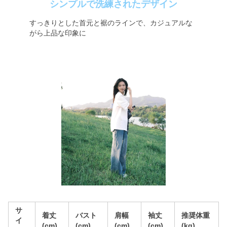
シンプルで洗練されたデザイン
すっきりとした首元と裾のラインで、カジュアルな
がら上品な印象に
サ
着丈
バスト
肩幅
袖丈
推奨体重
イ
(cm)
(cm)
(cm)
(cm)
(kg)