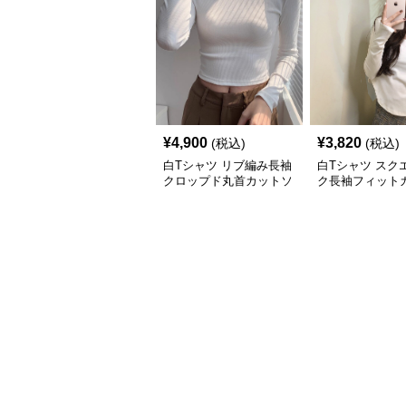
¥
4,900
¥
3,820
(税込)
(税込)
白Tシャツ リブ編み長袖
白Tシャツ スク
クロップド丸首カットソ
ク長袖フィット
ー
ー