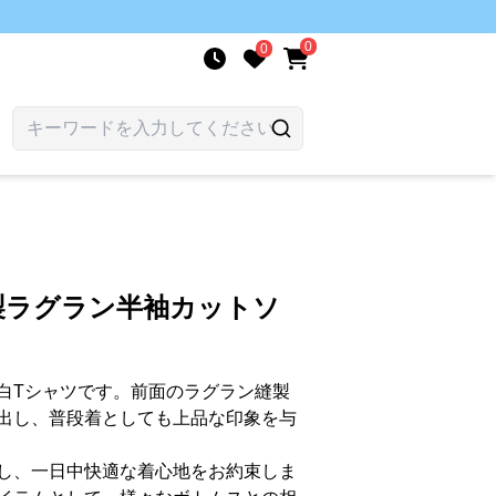
0
0
製ラグラン半袖カットソ
白Tシャツです。前面のラグラン縫製
出し、普段着としても上品な印象を与
し、一日中快適な着心地をお約束しま