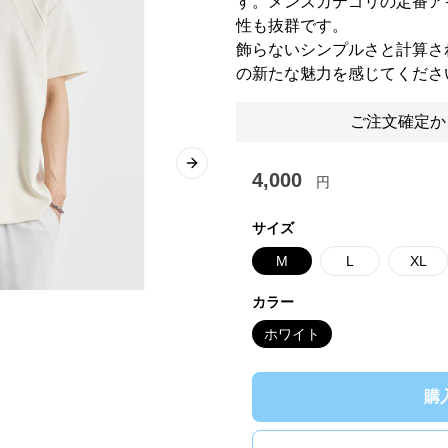
す。メンズカテゴリの定番ア
性も抜群です。
飾らないシンプルさと計算さ
の新たな魅力を感じてくださ
ご注文確定か
Next slide
4,000
円
サイズ
M
L
XL
カラー
ホワイト
購