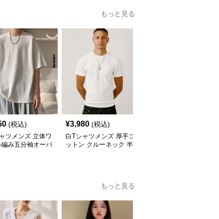
もっと見る
50
¥
3,980
¥
2,670
(税込)
(税込)
(税込)
ャツメンズ 立体ワ
白Tシャツメンズ 厚手コ
白Tシャツメンズ 立体ロ
ル編み五分袖オーバ
ットン クルーネック 半
ゴ刺繍クルーネック半袖
イズ半袖
袖Tシャツ
Tシャツ
もっと見る