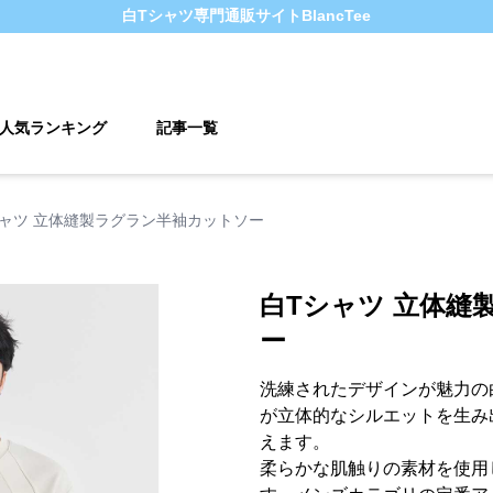
白Tシャツ
専門通販サイト
BlancTee
人気ランキング
記事一覧
シャツ 立体縫製ラグラン半袖カットソー
白Tシャツ 立体縫
ー
洗練されたデザインが魅力の
が立体的なシルエットを生み
えます。
柔らかな肌触りの素材を使用