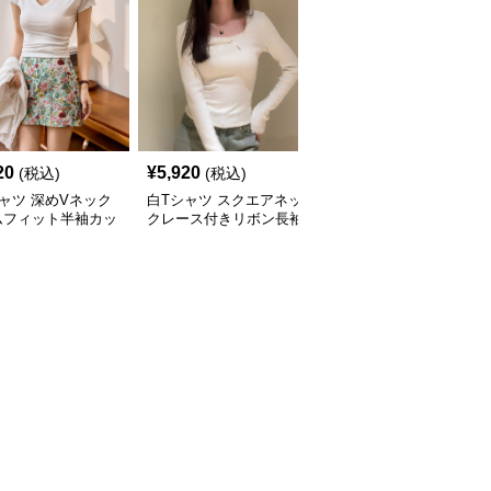
20
¥
5,920
¥
5,050
(税込)
(税込)
(税込)
ャツ 深めVネック
白Tシャツ スクエアネッ
白Tシャツ 肩見せリブニ
ムフィット半袖カッ
クレース付きリボン長袖
ット長袖フロントボタン
ー
カットソー
トップス