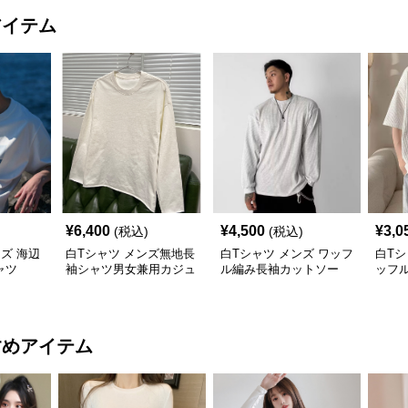
アイテム
¥
6,400
¥
4,500
¥
3,0
(税込)
(税込)
ズ 海辺
白Tシャツ メンズ無地長
白Tシャツ メンズ ワッフ
白Tシ
ャツ
袖シャツ男女兼用カジュ
ル編み長袖カットソー
ッフ
アル白黒
白
ーサ
すめアイテム