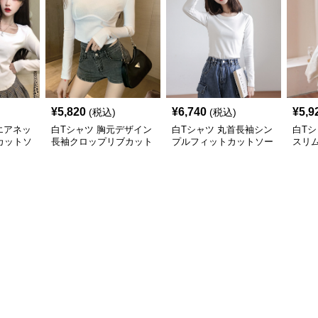
¥
5,820
¥
6,740
¥
5,9
(税込)
(税込)
エアネッ
白Tシャツ 胸元デザイン
白Tシャツ 丸首長袖シン
白Tシ
カットソ
長袖クロップリブカット
プルフィットカットソー
スリ
ソー
トソ