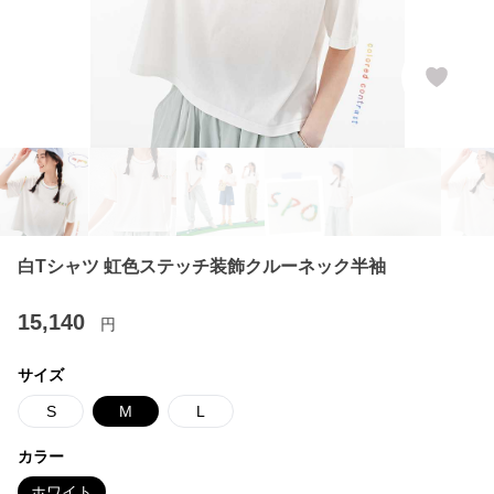
白Tシャツ 虹色ステッチ装飾クルーネック半袖
15,140
円
サイズ
S
M
L
カラー
ホワイト