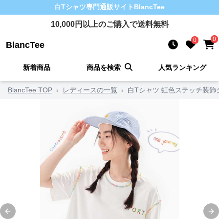
白Tシャツ
専門通販サイト
BlancTee
10,000
円以上のご購入で送料無料
0
0
BlancTee
新着商品
商品を検索
人気ランキング
BlancTee TOP
›
レディースの一覧
›
白Tシャツ 虹色ステッチ装飾
Previous slide
Ne