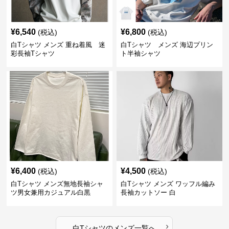
¥
6,540
¥
6,800
(税込)
(税込)
白Tシャツ メンズ 重ね着風 迷
白Tシャツ メンズ 海辺プリン
彩長袖Tシャツ
ト半袖シャツ
¥
6,400
¥
4,500
(税込)
(税込)
白Tシャツ メンズ無地長袖シャ
白Tシャツ メンズ ワッフル編み
ツ男女兼用カジュアル白黒
長袖カットソー 白
›
白Tシャツ
の
メンズ
一覧へ