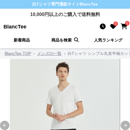
白Tシャツ
専門通販サイト
BlancTee
10,000
円以上のご購入で送料無料
0
0
BlancTee
新着商品
商品を検索
人気ランキング
BlancTee TOP
›
メンズの一覧
›
白Tシャツ シンプル丸首半袖カッ
Previous slide
Ne