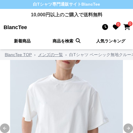
白Tシャツ
専門通販サイト
BlancTee
10,000
円以上のご購入で送料無料
0
0
BlancTee
新着商品
商品を検索
人気ランキング
BlancTee TOP
›
メンズの一覧
›
白Tシャツ ベーシック無地クルー
Previous slide
Ne