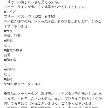
・袖は二の腕がすっきり見える丈感。
・ボディラインが出にくく体系カバーもしてくれます。
■サイズ
フリーサイズ バスト102 着丈53
※平置き採寸の為、1-3cmの誤差がある場合があります。予めご
了承下さいませ。
■カラー
画像に記載
■裏地
なし
■生地の厚さ
普通
■透け感
なし
■伸縮性
なし
■素材
綿90%ポリウレタン10％
※製品にメーカータグ、洗濯表示、サイズタグ等が無いものがあ
りますが不良ではございません。また、ワンサイズ商品にタグが
付いても商品とは関係ございません。ご了承くださいませ。