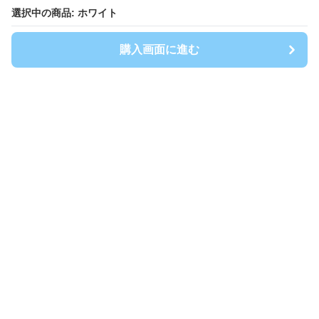
選択中の商品: ホワイト
選択中の商品: ホワイト
購入画面に進む
購入画面に進む
BlancTee
について
会社概要
利用規約