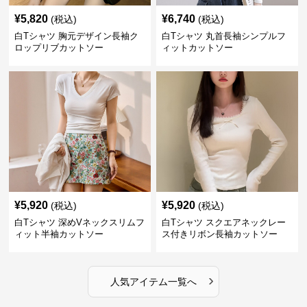
¥
5,820
¥
6,740
(税込)
(税込)
白Tシャツ 胸元デザイン長袖ク
白Tシャツ 丸首長袖シンプルフ
ロップリブカットソー
ィットカットソー
¥
5,920
¥
5,920
(税込)
(税込)
白Tシャツ 深めVネックスリムフ
白Tシャツ スクエアネックレー
ィット半袖カットソー
ス付きリボン長袖カットソー
›
人気アイテム一覧へ