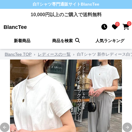
白Tシャツ
専門通販サイト
BlancTee
10,000
円以上のご購入で送料無料
0
0
BlancTee
新着商品
商品を検索
人気ランキング
BlancTee TOP
›
レディースの一覧
›
白Tシャツ 新作レディース
Previous slide
Ne