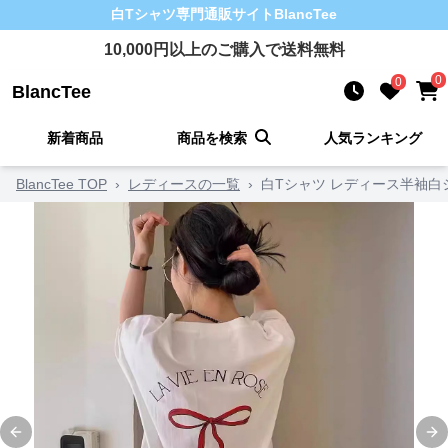
白Tシャツ
専門通販サイト
BlancTee
10,000
円以上のご購入で送料無料
0
0
BlancTee
新着商品
商品を検索
人気ランキング
BlancTee TOP
›
レディースの一覧
›
白Tシャツ レディース半袖
Previous slide
Ne