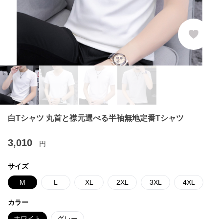
白Tシャツ 丸首と襟元選べる半袖無地定番Tシャツ
3,010
円
サイズ
M
L
XL
2XL
3XL
4XL
カラー
ホワイト
グレー