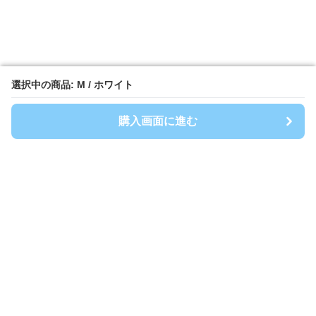
選択中の商品: M / ホワイト
選択中の商品: M / ホワイト
購入画面に進む
購入画面に進む
BlancTee
について