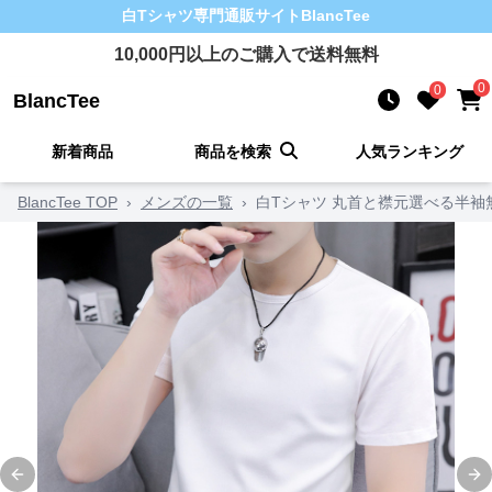
白Tシャツ
専門通販サイト
BlancTee
10,000
円以上のご購入で送料無料
0
0
BlancTee
新着商品
商品を検索
人気ランキング
BlancTee TOP
›
メンズの一覧
›
白Tシャツ 丸首と襟元選べる半袖
Previous slide
Ne